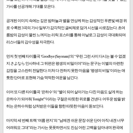
가사를 선공개해 기대를 모은다.
공개된 이미지 속에는 깊은 밤하늘과 별을 연상케 하는 감성적인 푸른빛 배경 위
로 수록된 3곡의 가사 일부가 감각적인 글씨체로 담겨 시선을 사로잡는다. 초여
름밤의 감성이 물씬 느껴지는 리릭 포스터를 통해 아날로그 감성이 극대화되며
리스너들의 감수성을 자극한다.
먼저 첫 번째 타이틀곡 ‘Goodbye (Sayonara)’의 “우린 그런 사이 다시는 볼 수 없겠
지 さよなら 인사하네 그 뒤편은 평생의 비밀이야”라는 문구는 이별의 아련한
감정을 고스란히 전달한다. 미처 다 전하지 못한 마음을 ‘평생의 비밀’이라는 애
틋한 단어로 표현해 가슴 먹먹한 여운을 남긴다.
이어 또 다른 타이틀곡 ‘은하수’의 “별이 되어 살아가는 다친 마음도 살게 하는
은하수가 되어줘 Tonight!”이라는 구절은 따뜻한 위로를 건넨다. 어두운 밤을 밝
히는 은하수처럼 상처받은 이들을 향한 따뜻한 마음이 돋보인다.
마지막 세 번째 트랙 ‘여름 편지’의 “남에겐 쉬운 문장 쉬운 단어 아직 내겐 너무
어려워요 그대”라는 가사는 풋풋하면서도 진심 어린 고백을 담아내며 완곡에