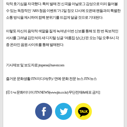
악적 호기심을 자극했다. 특히 발매 전 신곡을 아날로그 감성으로 미리 들어볼
수 있는 독창적인 ‘ARS 청음 이벤트’가 2일 정오 12시에 오픈돼 팬들과의 특별한
소통 방식을 제시하며 컴백 분위기를 뜨겁게 달굴 것으로 기대된다.
이렇듯 자신의 음악적 색깔을 짙게 녹여낸 이번 신보를 통해 또 한 번 독보적인
서사를 그려낼 김민석의 새 디지털 싱글 ‘여름집 상 (上)’은 오는 5일 오후 6시 각
종 온라인 음원 사이트를 통해 발매된다.
기사제보 및 보도자료 jtnpress@naver.com
즐거운 문화생활 JTN 미디어(주) / 연예·문화 전문 뉴스 JTN 뉴스
[ⓒ 1+α 문화미디어 JTN NEWS(www.jtn.co.kr) 무단전재&배포 금지]