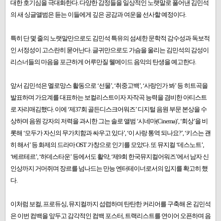
대한 호기심을 극대화한다. 다양한 감정들을 일상적인 노랫말로 풀어낸 김민석
의 새 싱글앨범은 듣는 이들에게 깊은 공감과 여운을 선사할 예정이다.
특히 단 몇 줄의 노랫말만으로도 김민석 특유의 섬세한 문학적 감수성과 독보적
인 서정성이 고스란히 묻어난다. 글귀만으로도 가슴을 울리는 김민석의 감성이
리스너들의 마음을 포근하게 어루만질 웰메이드 음악의 탄생을 예고한다.
앞서 김민석은 멜로망스 활동으로 ‘선물’, ‘취중고백’, ‘사랑인가 봐’ 등 히트곡을
발표하며 가요계를 대표하는 보컬리스트이자 자작곡 능력을 겸비한 아티스트
로 자리매김했다. 이에 ‘제37회 골든디스크어워즈’ 디지털 음원 부문 본상을 수
상하며 음원 강자의 저력을 과시한 그는 솔로 앨범 ‘시네마(Cinema)’, ‘회상’을 비
롯해 ‘모두가 자신의 무가치함과 싸우고 있다’, ‘이 사랑 통역 되나요?’, ‘키스는 괜
히 해서’ 등 화제의 드라마 OST 가창으로 인기를 모았다. 또 뮤지컬 ‘데스노트’,
‘베르테르’, ‘하데스타운’ 등에서도 활약, ‘제9회 한국뮤지컬어워즈’에서 남자 신
인상까지 거머쥐며 장르를 넘나드는 만능 엔터테이너로서의 입지를 확고히 했
다.
이처럼 보컬, 프로듀싱, 뮤지컬까지 섭렵하며 탄탄한 커리어를 구축해 온 김민석
은 이번 컴백을 앞두고 감각적인 컴백 포스터, 트랙리스트를 연이어 오픈하며 음