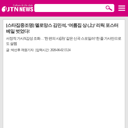
[스타집중조명] 멜로망스 김민석, ‘여름집 상 (上)’ 리릭 포스터
베일 벗었다!
서정적 가사X감성 조화…’한 편의 시(詩)’ 같은 신곡 스포일러! 한 줄 가사만으로
도 설렘
글 : 박선후 객원기자 | 입력시간 : 2026-06-02 15:24