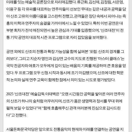
미래를 잇는 예술적 공론장으로 자리매김했다. 류근화, 김선제, 김정림, 서은영,
이용구 등 각 유파를 대표하는 연주자들이 선보인 무대는 깊은 내공과 공력을 담
아 산조 고유의 아름다움을 고스란히 전했고, 관객들은 장단 속에서 피어나는 즉
흥의 미학과 연주자의 숨결을 가까이에서 느낄 수 있었다. 특히 이번 공연은 대
부분 회차가 전석 매진되면서 높은 관심과 기대를 입증했으며, ‘산조대전’이 전
통 기악 공연의 대표적 시즌 프로그램으로 자리 잡았음을 보여줬다.
공연 외에도 산조의 전통과 확장 가능성을 함께 살펴본 ‘포럼: 산조의 경계를 그
려보다’, 그리고 지순자 명인과 김상연 교수의 지도로 진행된 ‘마스터 클래스’는
국악 전공자와 애호가 모두에게 깊이 있는 배움의 기회를 제공하며 큰 호응을 얻
었다. 두 프로그램 모두 신청 시작과 동시에 조기 마감됐으며, 산조에 대한 학문
적 논의와 실제 연주 교육이 함께한 점에서 의미 있는 시도로 평가받았다.
2025 ‘산조대전’ 예술감독 이태백은 “오랜 시간동안 공력을 쌓아온 여러 연주자
의 산조가 하나의 숲처럼 어우러지며, 산조가 품은 생명력과 정서를 무대 위에
펼쳐 보일 수 있었다”며 “함께 호흡해주신 관객 여러분께 진심으로 감사드린
다”고 전했다.
서울돈화문국악당은 앞으로도 전통음악의 현재와 미래를 연결하는 공연을 지