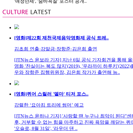
'애정만세', '숨바꼭질' 포스터 공개..
[영화]제22회 제천국제음악영화제 공식 트레..
김초희 연출·강말금·장항준·김은희 출연
[JTN뉴스 윤보라 기자] 지난 6일 공식 기자회견을 통해
영화 '찬실이는 복도 많지'(2019), '우라까이 하루키'
우와 장항준 집행위원장, 김은희 작가가 출연해 능..
[영화]퀴어 스릴러 '델마' 티저 포스..
강렬한 ‘요아킴 트리에 썸머’ 예고
[JTN뉴스 윤하나 기자] '사랑할 땐 누구나 최악이 된다'
후, 거부할 수 없는 힘을 마주하고 진짜 욕망을 깨닫는 퀴어
'오슬로, 8월 31일', '라우더 댄 ..