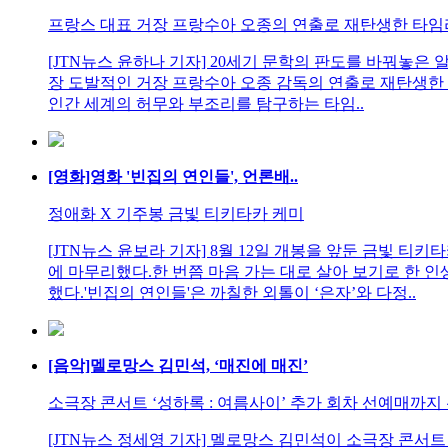
프랑스 대표 거장 프랑수아 오종의 연출로 재탄생한 타임리
[JTN뉴스 윤하나 기자] 20세기 문학의 판도를 바꿔놓은
장 도발적인 거장 프랑수아 오종 감독의 연출로 재탄생한 '
인간 세계의 허무와 부조리를 탐구하는 타임..
[영화]영화 '빈집의 연인들', 언론배..
정애화 X 기주봉 금빛 티키타카 케미
[JTN뉴스 윤보라 기자] 8월 12일 개봉을 앞둔 금빛 티키
에 마무리했다.한 번쯤 마음 가는 대로 살아 보기로 한 
했다.'빈집의 연인들'은 까칠한 외톨이 ‘은자’와 다정..
[음악]멜로망스 김민석, ‘매진에 매진’
소극장 콘서트 ‘성하록 : 여름사이’ 추가 회차 선예매까지 
[JTN뉴스 정세영 기자] 멜로망스 김민석이 소극장 콘서트