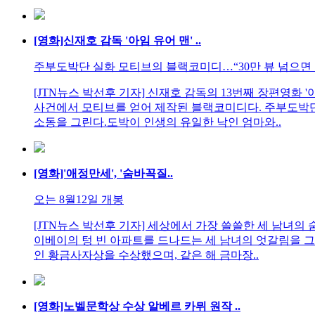
[영화]신재호 감독 '아임 유어 맨' ..
주부도박단 실화 모티브의 블랙코미디…“30만 뷰 넘으면 
[JTN뉴스 박선후 기자] 신재호 감독의 13번째 장편영화 '
사건에서 모티브를 얻어 제작된 블랙코미디다. 주부도박단
소동을 그린다.도박이 인생의 유일한 낙인 엄마와..
[영화]'애정만세', '숨바꼭질..
오는 8월12일 개봉
[JTN뉴스 박선후 기자] 세상에서 가장 쓸쓸한 세 남녀의
이베이의 텅 빈 아파트를 드나드는 세 남녀의 엇갈림을 그
인 황금사자상을 수상했으며, 같은 해 금마장..
[영화]노벨문학상 수상 알베르 카뮈 원작 ..