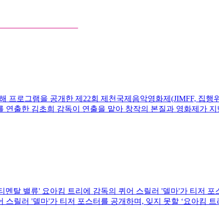
 올해 프로그램을 공개한 제22회 제천국제음악영화제(JIMFF, 
(2022)를 연출한 김초희 감독이 연출을 맡아 창작의 본질과 영화제
'센티멘탈 밸류' 요아킴 트리에 감독의 퀴어 스릴러 '델마'가 티저 
 스릴러 '델마'가 티저 포스터를 공개하며, 잊지 못할 ‘요아킴 트