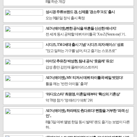
8월 하순 개강
성시경 주류브랜드 경, 신제품 '경소주 51도' 출시
오는 9월1일 정식 출시 확정
AEN (에이엔),뻔한 공식을 뒤흔들 신선한 에너지!
전 세계 동시 공략할 데뷔 타이틀곡 ‘X to Z (Next to me)’ 기..
시디즈, T50 2세대 출시 기념 ‘시디즈 의자 레이스’ 성료
“앉고 일하는 가구를 넘어, 타고 즐기는 스포츠로”
아이딧 추유찬·박성현, 팀내 공식 ‘웃음캐’ 듀오!
감성 충만 김민재 플레이리스트까지
AEN (에이엔), MV 티저서 데뷔 타이틀곡 베일 벗었다!
틀을 깨는 ‘반전 아이돌’ 출격!
‘라디오스타’ 최원영, 미혼일 때부터 ‘확신의 기혼상’
약 70명 참가 ‘멍 때리기 대회’ 2위
AEN (에이엔), 하라메도 色다르다! 뻔함을 거부한 ‘파격 신
인’..
8월 5일 데뷔 앨범 한일 동시 발매! 팬도 즐기는 보법이 다른
하..