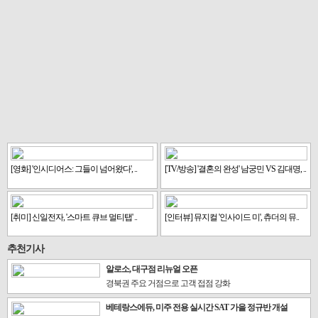
[영화] '인시디어스: 그들이 넘어왔다', ..
[TV/방송] '결혼의 완성' 남궁민 VS 김대명, ..
[취미] 신일전자, '스마트 큐브 멀티탭' ..
[인터뷰] 뮤지컬 '인사이드 미', 츄더의 뮤..
추천기사
알로소, 대구점 리뉴얼 오픈
경북권 주요 거점으로 고객 접점 강화
베테랑스에듀, 미주 전용 실시간 SAT 가을 정규반 개설