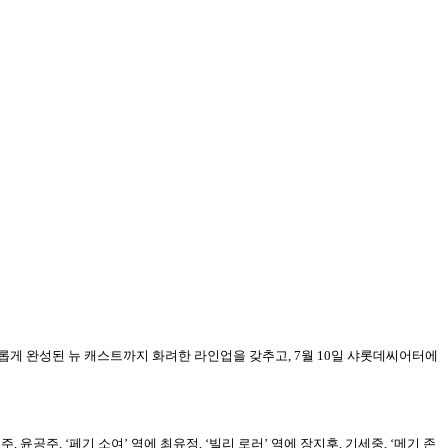
새롭게 완성된 뉴 캐스트까지 화려한 라인업을 갖추고, 7월 10일 샤롯데씨어터에
 윤공주, ‘페기 소여’ 역에 최유정, ‘빌리 로러’ 역에 장지후, 기세중, ‘메기 존