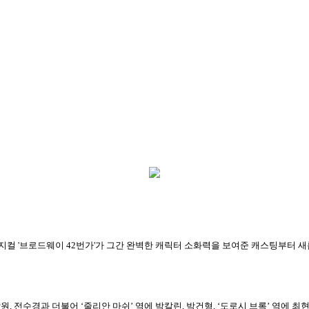
뮤지컬 '브로드웨이 42번가'가 그간 완벽한 캐릭터 소화력을 보여준 캐스팅부터 
 전수경과 더불어 ‘줄리안 마쉬’ 역에 박칼린, 박건형, ‘도로시 브록’ 역에 최현주,