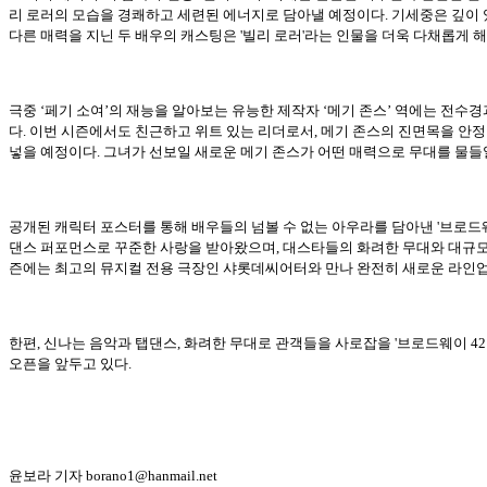
리 로러의 모습을 경쾌하고 세련된 에너지로 담아낼 예정이다. 기세중은 깊이 있
다른 매력을 지닌 두 배우의 캐스팅은 '빌리 로러'라는 인물을 더욱 다채롭게 
극중 ‘페기 소여’의 재능을 알아보는 유능한 제작자 ‘메기 존스’ 역에는 전
다. 이번 시즌에서도 친근하고 위트 있는 리더로서, 메기 존스의 진면목을 안
넣을 예정이다. 그녀가 선보일 새로운 메기 존스가 어떤 매력으로 무대를 물들
공개된 캐릭터 포스터를 통해 배우들의 넘볼 수 없는 아우라를 담아낸 '브로드웨
댄스 퍼포먼스로 꾸준한 사랑을 받아왔으며, 대스타들의 화려한 무대와 대규모 
즌에는 최고의 뮤지컬 전용 극장인 샤롯데씨어터와 만나 완전히 새로운 라인업과
한편, 신나는 음악과 탭댄스, 화려한 무대로 관객들을 사로잡을 '브로드웨이 42번가
오픈을 앞두고 있다.
윤보라 기자 borano1@hanmail.net