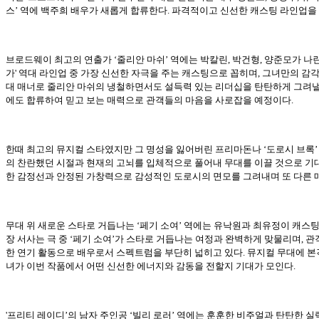
스’ 역에 백주희 배우가 새롭게 합류한다. 파격적이고 신선한 캐스팅 라인업을 갖
브로드웨이 최고의 연출가 ‘줄리안 마쉬’ 역에는 박칼린, 박건형, 양준모가 
가' 역대 라인업 중 가장 신선한 자극을 주는 캐스팅으로 꼽히며, 그녀만의 감
대 매너로 줄리안 마쉬의 냉철하면서도 설득력 있는 리더십을 탄탄하게 그려낼
에도 합류하여 믿고 보는 매력으로 관객들의 마음을 사로잡을 예정이다.
한때 최고의 뮤지컬 스타였지만 그 명성을 잃어버린 프리마돈나 ‘도로시 브록’
의 찬란했던 시절과 현재의 고뇌를 입체적으로 풀어내 무대를 이끌 것으로 기
한 감정선과 안정된 가창력으로 감성적인 도로시의 면모를 그려내며 또 다른 
무대 위 새로운 스타로 거듭나는 ‘페기 소여’ 역에는 유낙원과 최유정이 캐스팅
장 서사는 극 중 ‘페기 소여’가 스타로 거듭나는 여정과 완벽하게 맞물리며, 
한 연기 활동으로 배우로서 스펙트럼을 부단히 넓히고 있다. 뮤지컬 무대에 본
녀가 이번 작품에서 어떤 신선한 에너지와 감동을 전할지 기대가 모인다.
'프리티 레이디’의 남자 주인공 ‘빌리 로러’ 역에는 훈훈한 비주얼과 탄탄한