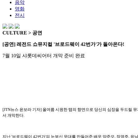
음악
영화
전시
CULTURE > 공연
[공연] 레전드 쇼뮤지컬 '브로드웨이 42번가'가 돌아온다!
7월 10일 샤롯데씨어터 개막 준비 완료
[JTN뉴스 윤보라 기자] 올여름 시원한 탭의 향연으로 당신의 심장을 두드릴 
서 개막한다.
지난 '브로드웨이 42번가'의 눈부신 무대를 만들어준 배우 양준모, 정영주, 유낙원,