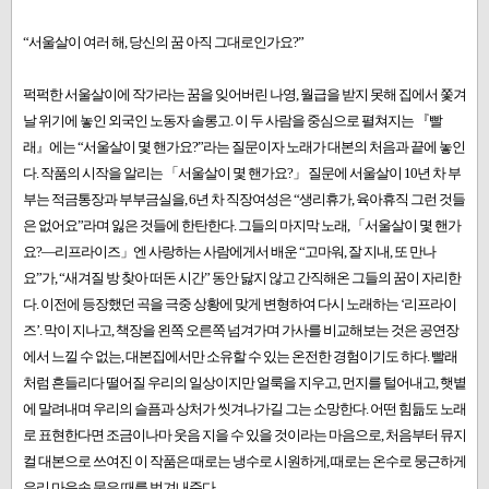
“서울살이 여러 해, 당신의 꿈 아직 그대로인가요?”
퍽퍽한 서울살이에 작가라는 꿈을 잊어버린 나영, 월급을 받지 못해 집에서 쫓겨
날 위기에 놓인 외국인 노동자 솔롱고. 이 두 사람을 중심으로 펼쳐지는 『빨
래』에는 “서울살이 몇 핸가요?”라는 질문이자 노래가 대본의 처음과 끝에 놓인
다. 작품의 시작을 알리는 「서울살이 몇 핸가요?」 질문에 서울살이 10년 차 부
부는 적금통장과 부부금실을, 6년 차 직장여성은 “생리휴가, 육아휴직 그런 것들
은 없어요”라며 잃은 것들에 한탄한다. 그들의 마지막 노래, 「서울살이 몇 핸가
요?—리프라이즈」엔 사랑하는 사람에게서 배운 “고마워, 잘 지내, 또 만나
요”가, “새겨질 방 찾아 떠돈 시간” 동안 닳지 않고 간직해온 그들의 꿈이 자리한
다. 이전에 등장했던 곡을 극중 상황에 맞게 변형하여 다시 노래하는 ‘리프라이
즈’. 막이 지나고, 책장을 왼쪽 오른쪽 넘겨가며 가사를 비교해보는 것은 공연장
에서 느낄 수 없는, 대본집에서만 소유할 수 있는 온전한 경험이기도 하다. 빨래
처럼 흔들리다 떨어질 우리의 일상이지만 얼룩을 지우고, 먼지를 털어내고, 햇볕
에 말려내며 우리의 슬픔과 상처가 씻겨나가길 그는 소망한다. 어떤 힘듦도 노래
로 표현한다면 조금이나마 웃음 지을 수 있을 것이라는 마음으로, 처음부터 뮤지
컬 대본으로 쓰여진 이 작품은 때로는 냉수로 시원하게, 때로는 온수로 뭉근하게
우리 마음속 묵은 때를 벗겨내준다.