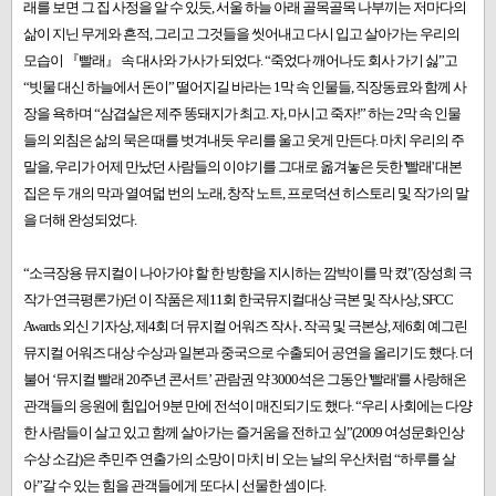
래를 보면 그 집 사정을 알 수 있듯, 서울 하늘 아래 골목골목 나부끼는 저마다의
삶이 지닌 무게와 흔적, 그리고 그것들을 씻어내고 다시 입고 살아가는 우리의
모습이 『빨래』 속 대사와 가사가 되었다. “죽었다 깨어나도 회사 가기 싫”고
“빗물 대신 하늘에서 돈이” 떨어지길 바라는 1막 속 인물들, 직장동료와 함께 사
장을 욕하며 “삼겹살은 제주 똥돼지가 최고. 자, 마시고 죽자!” 하는 2막 속 인물
들의 외침은 삶의 묵은 때를 벗겨내듯 우리를 울고 웃게 만든다. 마치 우리의 주
말을, 우리가 어제 만났던 사람들의 이야기를 그대로 옮겨놓은 듯한 '빨래' 대본
집은 두 개의 막과 열여덟 번의 노래, 창작 노트, 프로덕션 히스토리 및 작가의 말
을 더해 완성되었다.
“소극장용 뮤지컬이 나아가야 할 한 방향을 지시하는 깜박이를 막 켰”(장성희 극
작가·연극평론가)던 이 작품은 제11회 한국뮤지컬대상 극본 및 작사상, SFCC
Awards 외신 기자상, 제4회 더 뮤지컬 어워즈 작사․작곡 및 극본상, 제6회 예그린
뮤지컬 어워즈 대상 수상과 일본과 중국으로 수출되어 공연을 올리기도 했다. 더
불어 ‘뮤지컬 빨래 20주년 콘서트’ 관람권 약 3000석은 그동안 '빨래'를 사랑해온
관객들의 응원에 힘입어 9분 만에 전석이 매진되기도 했다. “우리 사회에는 다양
한 사람들이 살고 있고 함께 살아가는 즐거움을 전하고 싶”(2009 여성문화인상
수상 소감)은 추민주 연출가의 소망이 마치 비 오는 날의 우산처럼 “하루를 살
아”갈 수 있는 힘을 관객들에게 또다시 선물한 셈이다.