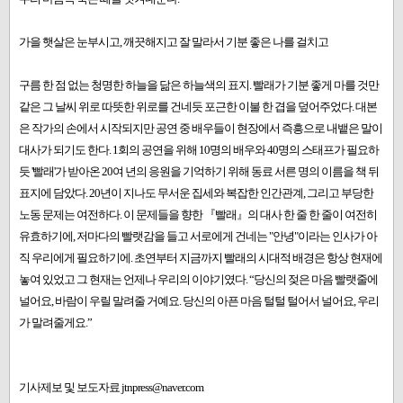
가을 햇살은 눈부시고, 깨끗해지고 잘 말라서 기분 좋은 나를 걸치고
구름 한 점 없는 청명한 하늘을 닮은 하늘색의 표지. 빨래가 기분 좋게 마를 것만
같은 그 날씨 위로 따뜻한 위로를 건네듯 포근한 이불 한 겹을 덮어주었다. 대본
은 작가의 손에서 시작되지만 공연 중 배우들이 현장에서 즉흥으로 내뱉은 말이
대사가 되기도 한다. 1회의 공연을 위해 10명의 배우와 40명의 스태프가 필요하
듯 '빨래'가 받아온 20여 년의 응원을 기억하기 위해 동료 서른 명의 이름을 책 뒤
표지에 담았다. 20년이 지나도 무서운 집세와 복잡한 인간관계, 그리고 부당한
노동 문제는 여전하다. 이 문제들을 향한 『빨래』의 대사 한 줄 한 줄이 여전히
유효하기에, 저마다의 빨랫감을 들고 서로에게 건네는 "안녕"이라는 인사가 아
직 우리에게 필요하기에. 초연부터 지금까지 빨래의 시대적 배경은 항상 현재에
놓여 있었고 그 현재는 언제나 우리의 이야기였다. “당신의 젖은 마음 빨랫줄에
널어요, 바람이 우릴 말려줄 거예요. 당신의 아픈 마음 털털 털어서 널어요, 우리
가 말려줄게요.”
기사제보 및 보도자료 jtnpress@naver.com