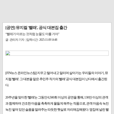
[공연] 뮤지컬 '빨래', 공식 대본집 출간
“빨래가 마르는 것처럼 눈물도 마를 거야”
글 : 관리자 기자 | 입력시간 : 2025-11-09 14:48
[JTN뉴스 온라인뉴스팀] 지우고 털어내고 말리며 살아가는 우리들의 이야기, 뮤
지컬 '빨래'. 그 대본을 맡은 추민주 작가의 '빨래' 공식 대본집이 난다에서 출간된
다.
20주년을 맞이한 '빨래'는 그동안 6,500회 이상의 공연을 통해, 130만 이상의 관객
과 함께하며 건조한 마음을 촉촉하게 물들게 해주는 작품으로, 관객 마음속 눅진
눅진 쌓여 있던 슬픔을 말려주는 따듯한 햇살로 자리매김해왔다. 옆집에 널린 빨