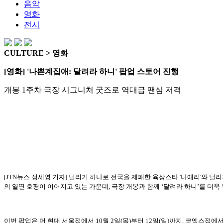
음악
영화
전시
CULTURE > 영화
[영화] '나쁜계집애: 달려라 하니' 팝업 스토어 진행
개봉 1주차 극장 시그니처 굿즈로 역대급 팬심 저격
[JTN뉴스 정세영 기자] 달리기 하나로 전국을 제패한 육상스타 '나애리'와 달
의 열띤 호평이 이어지고 있는 가운데, 극장 개봉과 함께 ‘달려라 하니’를 더
이번 팝업은 더 현대 서울점에서 10월 2일(목)부터 12일(일)까지, 코엑스점에서