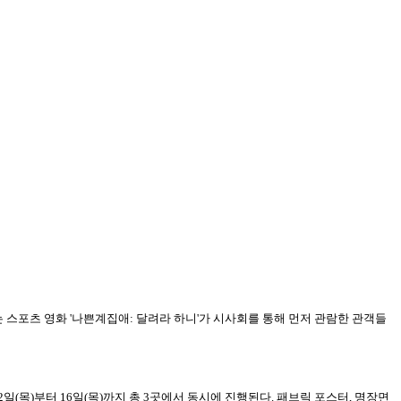
는 스포츠 영화 '나쁜계집애: 달려라 하니'가 시사회를 통해 먼저 관람한 관객들
2일(목)부터 16일(목)까지 총 3곳에서 동시에 진행된다. 패브릭 포스터, 명장면