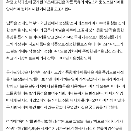
확정 소식과 함께 공개된 30초 예고편은 작품 특유의 비밀스러운 노스탤지어를
암시하며 영화에 대한 기대감을 고조시킨다.
'남쪽'은 스페인 북부의 외딴 집에서 성장한 소녀 에스트레야가 수맥을 찾는 신비
한 능력을 지닌 아버지의 침묵과 비밀을 마주하고, 끝내 닿지 못한 ‘남쪽’을 향한
동경을 품게 되는 이야기를 담고 있다. 2024년 국내 개봉으로 이동진 평론가가
그해 가장 뛰어나고 아름다운 작품으로 선정한 '클로즈 유어 아이즈'(2023), 그리
고 불멸의 데뷔작 '벌집의 정령'(1973)으로 영화사에 뚜렷한 궤적을 남긴 스페인
최고의 거장 빅토르 에리세 감독이 1983년에 완성한 영화.
공개된 영상은 시작부터 갈매기 모양의 풍향계와 아름다운 마을 풍경으로 시선
을 사로잡는다. "남들이 보기엔 아빠가 하는 일이 기적 같았다"라는 내레이션과
함께 신비로운 분위기 속에서 펜듈럼(추)을 사용하는 아버지의 모습이 이어지며
그를 향한 어린 딸의 동경을 보여주지만, 이내 분위기는 반전된다. "아빠가 영영
떠나게 된 사건이 있었다"라는 의미심장한 대사가 흘러나오며 아버지의 비밀과
두 사람 사이에 놓인 보이지 않는 균열이 무엇일지 깊은 궁금증을 자극한다.
여기에 "숨이 막힐 만큼 강렬한 감정”(페드로 알모도바르), "빅토르 에리세의 가
장 위대한 영화"(BFI) 등 세계적 거장과 평단의 찬사가 담긴 리뷰들이 영상 곳곳