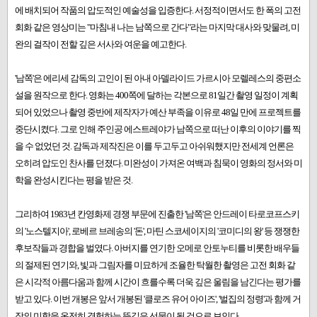
에 배치되어 작품의 압도적인 예술성을 입증한다. 서정적이면서도 한 폭의 고전
회화 같은 영상미는 "마침내 나는 남쪽으로 간다"라는 마지막 대사와 맞물려, 미
완의 걸작이 전할 깊은 서사와 여운을 예고한다.
'남쪽'은 에리세 감독의 고인이 된 아내 아델라이드 가르시아 모렐레스의 중편소
설을 원작으로 한다. 영화는 400쪽에 달하는 각본으로 81일간 촬영 일정이 계획
되어 있었으나 촬영 중반에 제작자가 예산 부족을 이유로 48일 만에 프로젝트를
중단시켰다. 그로 인해 주인공 에스트레야가 남쪽으로 떠난 이후의 이야기를 찍
을 수 없었던 것. 감독과 제작진은 이를 두고두고 아쉬워했지만 전세계 언론은
오히려 압도인 찬사를 던졌다. 미완성이 가져온 여백과 침묵이 영화의 정서와 미
학을 완성시킨다는 평을 받은 것.
그리하여 1983년 칸영화제 경쟁 부문에 진출한 '남쪽'은 안드레이 타로코프스키
의 '노스텔지아', 로베르 브레송의 '돈', 마틴 스코세이지의 '코미디의 왕' 등 쟁쟁한
후보작들과 경합을 벌였다. 아버지를 연기한 오메로 안토누티를 비롯한 배우들
의 절제된 연기와, 빛과 그림자를 미묘하게 조율한 탁월한 촬영은 고전 회화 같
은 시각적 아름다움과 함께 시간이 흐를수록 더욱 깊은 울림을 남긴다는 평가를
받고 있다. 이번 개봉은 앞서 개봉된 '클로즈 유어 아이즈', '벌집의 정령'과 함께 거
장의 미학을 온전히 경험하는 뜻깊은 선물이 될 것으로 보인다.