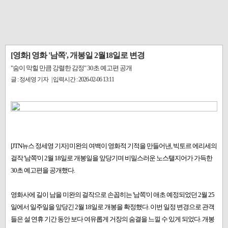
[영화] 영화 '남쪽', 개봉일 2월18일로 변경
"숨이 막힐 만큼 강렬한 감정" 30초 예고편 공개
글 : 정세영 기자 | 입력시간 : 2026-02-06 13:11
[JTN뉴스 정세영 기자] 미완의 여백이 영화적 기적을 만들어낸, 빅토르 에리세의
걸작 '남쪽'이 2월 18일로 개봉일을 앞당기며 비밀스러운 노스탤지어가 가득한
30초 예고편을 공개했다.
영화사에 길이 남을 미완의 걸작으로 손꼽히는 '남쪽'이 애초 예정되었던 2월 25
일에서 일주일을 앞당긴 2월 18일로 개봉을 확정했다. 이번 일정 변경으로 관객
들은 설 연휴 기간 동안 보다 여유롭게 거장의 숨결을 느낄 수 있게 되었다. 개봉