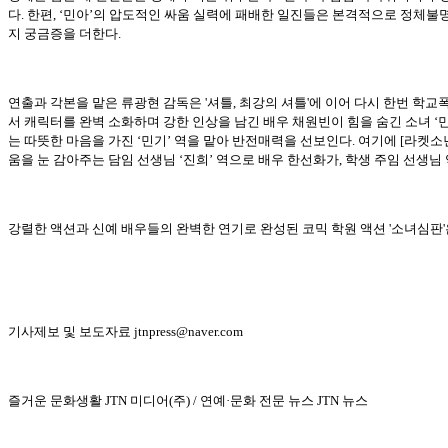
다. 한편, ‘민아’의 압도적인 싸움 실력에 패배한 일진들은 본격적으로 정체불
지 궁금증을 더한다.
연출과 각본을 맡은 류광현 감독은 '셔틀, 최강의 셔틀'에 이어 다시 한번 학교폭력이라는 
서 캐릭터를 완벽 소화하며 강한 인상을 남긴 배우 채원빈이 힘을 숨긴 소녀 ‘민
는 따뜻한 마음을 가진 ‘민기’ 역을 맡아 반전매력을 선보인다. 여기에 [라켓소년
움을 눈 감아주는 담임 선생님 ‘진희’ 역으로 배우 한선화가, 학생 주임 선생님
강렬한 액션과 신예 배우들의 완벽한 연기로 완성된 코믹 학원 액션 '소녀심판'은 바로 
기사제보 및 보도자료 jtnpress@naver.com
즐거운 문화생활 JTN 미디어(주) / 연예·문화 전문 뉴스 JTN 뉴스