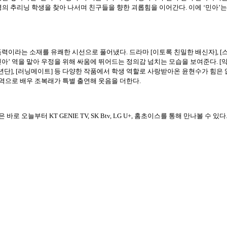
명의 추리닝 학생을 찾아 나서며 친구들을 향한 괴롭힘을 이어간다. 이에 ‘민아’
소재를 유쾌한 시선으로 풀어냈다. 드라마 [이토록 친밀한 배신자], [스위트홈 2 & 3],
아’ 역을 맡아 우정을 위해 싸움에 뛰어드는 정의감 넘치는 모습을 보여준다. [약
단], [러닝메이트] 등 다양한 작품에서 학생 역할로 사랑받아온 윤현수가 힘은 없
 역으로 배우 조복래가 특별 출연해 웃음을 더한다.
오늘부터 KT GENIE TV, SK Btv, LG U+, 홈초이스를 통해 만나볼 수 있다