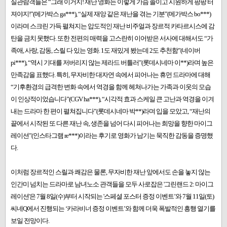
실관람객들은 “그래 이거지! 재난 영화는 이렇게 가슴 졸이고 시원하게 팡팡 터
져야지!”(메가박스 ga***), “실제 재앙 같은 재난을 겪는 기분”(메가박스 bo***)
이라며 스크린 가득 펼쳐지는 압도적인 재난 비주얼과 장르적 카타르시스에 감
탄을 금치 못했다. 또한 전편의 매력을 고스란히 이어받은 서사에 대해서도 “가
족애, 사랑, 감동, 스릴 다 있는 영화. 1도 재밌게 봤는데 2도 추천함”(네이버
pi***), “역시 기대를 저버리지 않는 제라드 버틀러”(롯데시네마 이**)라며 높은
만족감을 표했다. 특히, 무자비한 대자연 속에서 피어나는 휴먼 드라마에 대해
“기후환경의 급격한 변화 속에서 역경을 함께 헤쳐나가는 가족과 이웃의 모습
이 인상적이었습니다”(CGV ha***), “시각적 효과 스케일 큰 고난과 역경을 이겨
내는 드라마 한 편이 펼쳐집니다”(롯데시네마 박**)라며 입을 모았고, “재난의
끝에서 시작된 또 다른 재난 속, 생존을 넘어 다시 피어나는 희망을 향한 마이그
레이션”(인스타그램 re***)이라는 후기로 영화가 남기는 묵직한 감동을 증명했
다.
이처럼 장르적인 스릴과 쾌감은 물론, 무자비한 재난 앞에서도 손을 놓지 않는
인간미 넘치는 드라마로 남녀노소 관객들을 모두 사로잡은 '그린랜드 2: 마이그
레이션'은 7월 8일(수)부터 시작되는 '스페셜 포스터 증정 이벤트’와 7월 11일(토)
씨네Q에서 진행되는 ‘카라비너 증정 이벤트’와 함께 더욱 폭발적인 흥행 열기를
보일 전망이다.