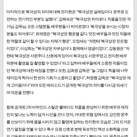
마지막으로 '북극성'의 의미에 대해 전지현은 “'북극성'은 설레임이다. 문주로 도
전하는 연기적인 부분도 설렜다”, 김해숙은 “'북극성'은 히어로다. 작품을 만든 작
가님, 감독님, 모든 스탭분들, 배우분들 다 히어로였다. '​북극성​'을 보시는 시청자
분들도 히어로다”, 유재명은 “'북극성'은 행운별 같다. 멋진 배우들과 멋진 작품에
한 역할로 같이 할 수 있다는 자체가 행운”, 오정세는 “저한테 '북극성'은 든든함
이었다”, 이상희는 “'북극성'은 자부심이다. 함께해서 영광이었다”, 강동원은 “저
한테 '북극성'​은 서문주다. 산호에게 있어서 북극성도 서문주였고, 전지현 배우
덕분에 촬영을 잘 촬영할 수 있었다”라고 답하며 배우들에게 소중한 작품이었
던 '북극성'에 대한 애정을 전했다. 또한, 김희원 감독은 “늘 그립다. 찍을 때 너무
재미있게 찍어서 한 번의 기회가 소중하고 좋았다”​, 허명행 감독은 “'북극성'은 제
게 고마움이다”라며 모든 에피소드가 공개된 '북극성'의 의미를 다시금 되새기
며 여운을 전했다.
함께 공개된 2차 비하인드 스틸은 웰메이드 작품을 완성하기 위한 배우와 제작
진의 빛나는 노력이 담겨 시선을 끈다. 먼저, 거대한 위협 앞에서도 강인한 문주
를 선보이기 위해 몸을 사리지 않고 촬영에 임하는 전지현의 모습은 그의 뜨거운
연기 열정을 엿볼 수 있다. 특수 요원 산호로 분해 독보적인 액션 소화력을 선보
인 강동원의 카메라 밖 모습 역시 이목을 집중시킨다. 뿐만 아니라, 문주와 산호