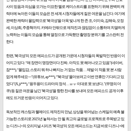
사이 믿음과 의심을 오가는 미묘한 멜로 케미스트리를 표현하기 위해 완벽히 캐
릭터에 녹아든 이들의 모습은 전 세계 시청자들에게 짙은 여운을 남긴다. 여기에
완벽한 캐릭터 몰입력으로 '​북극성'​을 더욱 빛나게 한 존 조, 이미숙, 김해숙, 오정
세, 이상희, 주종혁까지. 카메라 안팎으로 제작진과 끊임없이 소통하며 치열하게
노력하는 이들의 모습을 통해 열정으로 가득했던 촬영장 분위기를 고스란히 전
한다.
한편, '북극성'의 모든 에피소드가 공개된 가운데 시청자들의 폭발적인 반응이 이
어지고 있다. “매 장면이 명장면이다 진짜.. 아직도 못 헤어나오고 있음”(네이버,
잠***), “몰입감, 스토리 뭐 하나 빠지는 거 없는 작품… 제발 이 작품 못 본 사람
없게 해주세요~~”(유튜브, ap***), “'북극성' 몰아보려고 이번 연휴만 기다리고 있
었다”(X, ji***), “용두용미 드라마의 정석…ㅠㅜ 이대로 못 보낸다..”(무명의 더
쿠) 등 짙은 여운을 남긴 '북극성'을 향한 찬사를 보내며 모든 에피소드 공개 이후
에도 뜨거운 반응이 이어지고 있다.
독보적인 캐스팅과 웰메이드 제작진의 만남, 상상을 뛰어넘는 스케일의 예측 불
가능한 스토리로 2025년 놓쳐서는 안 될 최고의 글로벌 프로젝트로 주목받고 있
는 디즈니+의 오리지널 시리즈 '북극성'의 모든 에피소드는 지금 바로 디즈니+에