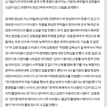
난 1일(수) 마지막 8-9회 공개 이후 호평이 쏟아지는 가운데, 배우들과 감독들의
소감이 담긴 코멘터리 영상 2부와 비하인드 스틸을 공개했다.
공개된 영상은 지난 20일(토) 공개된 코멘터리 1부 영상에 이어 한층 더 깊고 다
채로운 이야기가 이어졌다. 작품을 완성한 주역들이 한자리에 모여 '북극성' 속
장면 비하인드와 촬영 소감을 직접 전했다. 먼저, 좁은 엘리베이터에서 화려한
액션 장면을 선보인 강동원을 향해 허명행 감독은 “강동원 배우의 액션으로 봤
을 때는 프로 선수에 가까운 능력치라서 좁은 로케이션에서도 가능할 것 같았
다”며 강한 믿음을 드러냈다. 이에 강동원은 “허명행 감독님이 잘 짜주셔서 액션
연기에 어려움이 없었다”며 완벽했던 합에 대한 만족감을 전했다. 또한, 짙은 감
정연기로 시청자를 사로잡은 전지현은 “갑자기 찾아온 산호를 보며 문주 안에
숨겨져 있던 그리움이 사무쳤을 것 같다”며 산호를 향해 총구를 겨눈 복합적인
문주의 내면에 대해 고민했던 점을 밝혔다. 뿐만 아니라 즐거웠던 촬영 현장에
대한 비하인드 이야기가 오가며 화기애애한 팀워크를 자랑했다. 이에 이미숙은
“전지현 배우와 처음 작품을 했는데, 항상 보면서 어른스럽다는 생각을 했다”며
훈훈함을 더했다. 이어서, 전지현은 “문주에 푹 빠져서 지내왔던 기간이었고, 마
지막 촬영에서는 연기라고 생각하지 않고 감정이 자동적으로 나왔다”, 강동원
은 “전지현 배우와 헤어지니까 너무 아쉬웠다. 즐겁게 촬영해서 헤어지기 아쉬
웠다”​며 마지막 촬영 당시의 소감을 전했다.