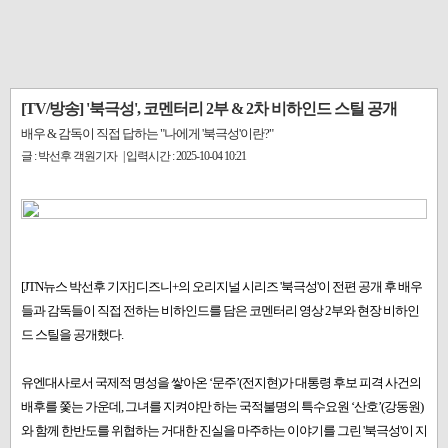
[TV/방송] '북극성', 코멘터리 2부 & 2차 비하인드 스틸 공개
배우 & 감독이 직접 답하는 "나에게 '북극성'이란?"
글 : 박선후 객원기자 | 입력시간 : 2025-10-04 10:21
[JTN뉴스 박선후 기자] 디즈니+의 오리지널 시리즈 '북극성'이 전편 공개 후 배우
들과 감독들이 직접 전하는 비하인드를 담은 코멘터리 영상 2부와 현장 비하인
드 스틸을 공개했다.
유엔대사로서 국제적 명성을 쌓아온 ‘문주’(전지현)가 대통령 후보 피격 사건의
배후를 쫓는 가운데, 그녀를 지켜야만 하는 국적불명의 특수요원 ‘산호’(강동원)
와 함께 한반도를 위협하는 거대한 진실을 마주하는 이야기를 그린 '북극성'이 지