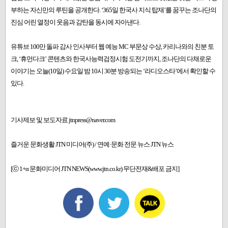
부하는 자신만의 루틴을 공개한다. ‘365일 한국사 지식 탑재’를 꿈꾸는 조나단의
진심 어린 열정이 웃음과 감탄을 동시에 자아낸다.
유튜브 100만 돌파 감사 인사부터 웹 예능 MC 부문상 수상, 카리나와의 친분 토
크, ‘휴먼다크’ 콘텐츠와 한국사능력검정시험 도전기까지, 조나단의 다채로운
이야기는 오늘(10일) 수요일 밤 10시 30분 방송되는 ‘라디오스타’에서 확인할 수
있다.
기사제보 및 보도자료 jtnpress@naver.com
즐거운 문화생활 JTN 미디어(주) / 연예·문화 전문 뉴스 JTN 뉴스
[ⓒ 1+α 문화미디어 JTN NEWS(www.jtn.co.kr) 무단전재&배포 금지]