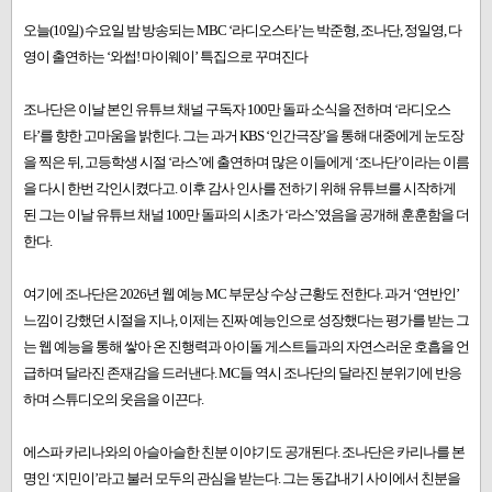
오늘(10일) 수요일 밤 방송되는 MBC ‘라디오스타’는 박준형, 조나단, 정일영, 다
영이 출연하는 ‘와썹! 마이웨이’ 특집으로 꾸며진다
조나단은 이날 본인 유튜브 채널 구독자 100만 돌파 소식을 전하며 ‘라디오스
타’를 향한 고마움을 밝힌다. 그는 과거 KBS ‘인간극장’을 통해 대중에게 눈도장
을 찍은 뒤, 고등학생 시절 ‘라스’에 출연하며 많은 이들에게 ‘조나단’이라는 이름
을 다시 한번 각인시켰다고. 이후 감사 인사를 전하기 위해 유튜브를 시작하게
된 그는 이날 유튜브 채널 100만 돌파의 시초가 ‘라스’였음을 공개해 훈훈함을 더
한다.
여기에 조나단은 2026년 웹 예능 MC 부문상 수상 근황도 전한다. 과거 ‘연반인’
느낌이 강했던 시절을 지나, 이제는 진짜 예능인으로 성장했다는 평가를 받는 그
는 웹 예능을 통해 쌓아 온 진행력과 아이돌 게스트들과의 자연스러운 호흡을 언
급하며 달라진 존재감을 드러낸다. MC들 역시 조나단의 달라진 분위기에 반응
하며 스튜디오의 웃음을 이끈다.
에스파 카리나와의 아슬아슬한 친분 이야기도 공개된다. 조나단은 카리나를 본
명인 ‘지민이’라고 불러 모두의 관심을 받는다. 그는 동갑내기 사이에서 친분을