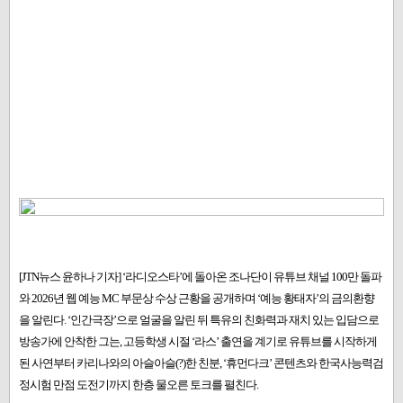
[JTN뉴스 윤하나 기자] ‘라디오스타’에 돌아온 조나단이 유튜브 채널 100만 돌파
와 2026년 웹 예능 MC 부문상 수상 근황을 공개하며 ‘예능 황태자’의 금의환향
을 알린다. ‘인간극장’으로 얼굴을 알린 뒤 특유의 친화력과 재치 있는 입담으로
방송가에 안착한 그는, 고등학생 시절 ‘라스’ 출연을 계기로 유튜브를 시작하게
된 사연부터 카리나와의 아슬아슬(?)한 친분, ‘휴먼다크’ 콘텐츠와 한국사능력검
정시험 만점 도전기까지 한층 물오른 토크를 펼친다.