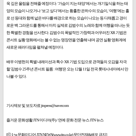
욱 깊은 울림을 전해줄 예정이다. ‘가슴이 지는 태양’에서는 개기일식을 하는 태
양의 모습이 나오거나 ‘보고 싶다’에서는 황홀한 은하수의 모습이, ‘여행’에는 홀
로 선 등대와 함께 넓은 바다를 배경으로 하는 모습이 나오는 등 다채롭고 경이
로운 백 그라운드를 통해서 마치 실제로 김범수의 노래와 함께 여행을 떠나는 듯
한 특별한 경험을 선사한다. 김범수의 폭발적인 가창력과 어우러진 XR 기법은
콘서트 실황 영화에서는 볼 수 없는 명장면을 연출해 내며 공연 실황 영화계에
새로운 패러다임을 펼쳐낼 예정이다.
배우 이병헌의 특별 내레이션과 특수 XR 기법 도입으로 관객들의 오감을 자극
할 '김범수 25주년 콘서트 필름 : 여행'은 오는 12월 11일 전국 롯데시네마에서 만
나볼 수 있다.
기사제보 및 보도자료 jtnpress@naver.com
즐거운 문화생활 JTN 미디어(주) / 연예·문화 전문 뉴스 JTN 뉴스
[ⓒ 1+α 문화미디어 JTN NEWS(www.jtn.co.kr) 무단전재&배포 금지]