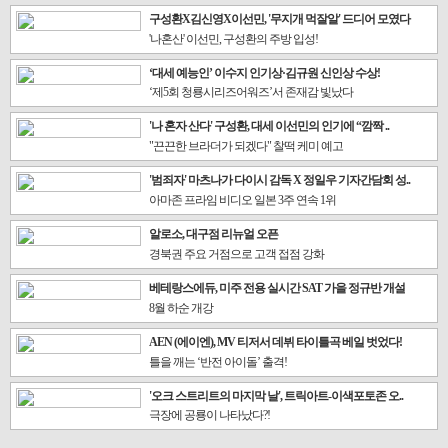
구성환X김신영X이선민, '무지개 먹잘알' 드디어 모였다
'나혼산' 이선민, 구성환의 주방 입성!
‘대세 예능인’ 이수지 인기상·김규원 신인상 수상!
‘제5회 청룡시리즈어워즈’서 존재감 빛났다
'나 혼자 산다' 구성환, 대세 이선민의 인기에 “깜짝 ..
"끈끈한 브라더가 되겠다" 찰떡 케미 예고
'범죄자' 마츠나가 다이시 감독 X 정일우 기자간담회 성..
아마존 프라임 비디오 일본 3주 연속 1위
알로소, 대구점 리뉴얼 오픈
경북권 주요 거점으로 고객 접점 강화
베테랑스에듀, 미주 전용 실시간 SAT 가을 정규반 개설
8월 하순 개강
AEN (에이엔), MV 티저서 데뷔 타이틀곡 베일 벗었다!
틀을 깨는 ‘반전 아이돌’ 출격!
'오크 스트리트의 마지막 날', 트릭아트-이색포토존 오..
극장에 공룡이 나타났다?!