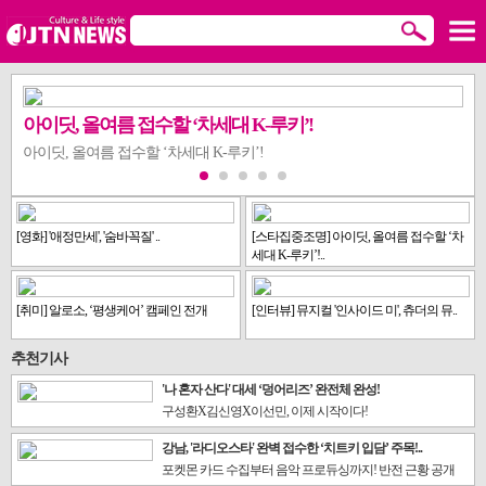
아이딧, 올여름 접수할 ‘차세대 K-루키’!
아이딧, 올여름 접수할 ‘차세대 K-루키’!
[영화] '애정만세', '숨바꼭질' ..
[스타집중조명] 아이딧, 올여름 접수할 ‘차
세대 K-루키’!..
[취미] 알로소, ‘평생케어’ 캠페인 전개
[인터뷰] 뮤지컬 '인사이드 미', 츄더의 뮤..
추천기사
'나 혼자 산다' 대세 ‘덩어리즈’ 완전체 완성!
구성환X김신영X이선민, 이제 시작이다!
강남, '라디오스타' 완벽 접수한 ‘치트키 입담’ 주목!..
포켓몬 카드 수집부터 음악 프로듀싱까지! 반전 근황 공개