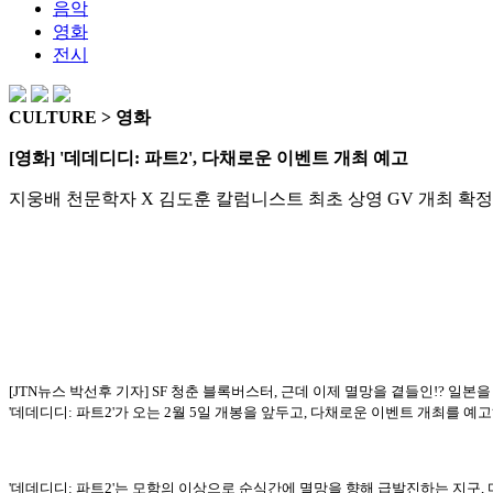
음악
영화
전시
CULTURE > 영화
[영화] '데데디디: 파트2', 다채로운 이벤트 개최 예고
지웅배 천문학자 X 김도훈 칼럼니스트 최초 상영 GV 개최 확정
[JTN뉴스 박선후 기자] SF 청춘 블록버스터, 근데 이제 멸망을 곁들인!? 일
'데데디디: 파트2'가 오는 2월 5일 개봉을 앞두고, 다채로운 이벤트 개최를 
'데데디디: 파트2'는 모함의 이상으로 순식간에 멸망을 향해 급발진하는 지구,