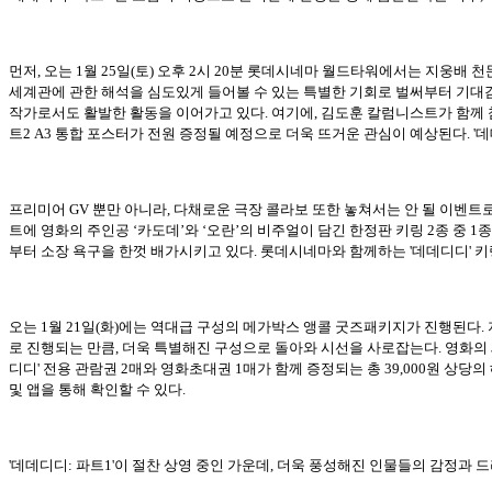
먼저, 오는 1월 25일(토) 오후 2시 20분 롯데시네마 월드타워에서는 지웅배
세계관에 관한 해석을 심도있게 들어볼 수 있는 특별한 기회로 벌써부터 기대
작가로서도 활발한 활동을 이어가고 있다. 여기에, 김도훈 칼럼니스트가 함께 참
트2 A3 통합 포스터가 전원 증정될 예정으로 더욱 뜨거운 관심이 예상된다. '데
프리미어 GV 뿐만 아니라, 다채로운 극장 콜라보 또한 놓쳐서는 안 될 이벤트로 
트에 영화의 주인공 ‘카도데’와 ‘오란’의 비주얼이 담긴 한정판 키링 2종 중
부터 소장 욕구을 한껏 배가시키고 있다. 롯데시네마와 함께하는 '데데디디' 키
오는 1월 21일(화)에는 역대급 구성의 메가박스 앵콜 굿즈패키지가 진행된다. 
로 진행되는 만큼, 더욱 특별해진 구성으로 돌아와 시선을 사로잡는다. 영화의
디디' 전용 관람권 2매와 영화초대권 1매가 함께 증정되는 총 39,000원 상
및 앱을 통해 확인할 수 있다.
'데데디디: 파트1'이 절찬 상영 중인 가운데, 더욱 풍성해진 인물들의 감정과 드