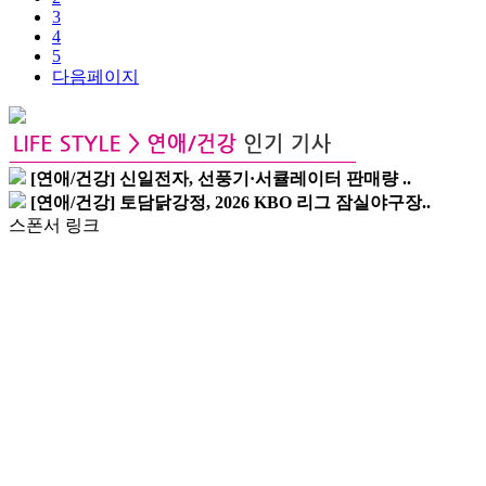
3
4
5
다음페이지
[연애/건강] 신일전자, 선풍기·서큘레이터 판매량 ..
[연애/건강] 토담닭강정, 2026 KBO 리그 잠실야구장..
스폰서 링크