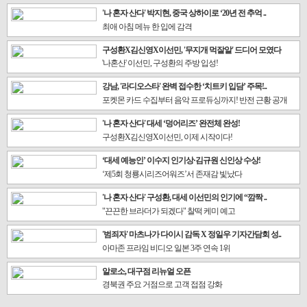
'나 혼자 산다' 박지현, 중국 상하이로 ‘20년 전 추억 ..
최애 아침 메뉴 한 입에 감격
구성환X김신영X이선민, '무지개 먹잘알' 드디어 모였다
'나혼산' 이선민, 구성환의 주방 입성!
강남, '라디오스타' 완벽 접수한 ‘치트키 입담’ 주목!..
포켓몬 카드 수집부터 음악 프로듀싱까지! 반전 근황 공개
'나 혼자 산다' 대세 ‘덩어리즈’ 완전체 완성!
구성환X김신영X이선민, 이제 시작이다!
‘대세 예능인’ 이수지 인기상·김규원 신인상 수상!
‘제5회 청룡시리즈어워즈’서 존재감 빛났다
'나 혼자 산다' 구성환, 대세 이선민의 인기에 “깜짝 ..
"끈끈한 브라더가 되겠다" 찰떡 케미 예고
'범죄자' 마츠나가 다이시 감독 X 정일우 기자간담회 성..
아마존 프라임 비디오 일본 3주 연속 1위
알로소, 대구점 리뉴얼 오픈
경북권 주요 거점으로 고객 접점 강화