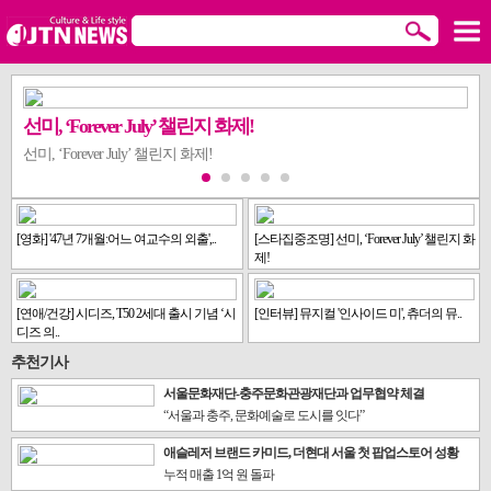
선미, ‘Forever July’ 챌린지 화제!
선미, ‘Forever July’ 챌린지 화제!
[영화] '47년 7개월:어느 여교수의 외출',..
[스타집중조명] 선미, ‘Forever July’ 챌린지 화
제!
[연애/건강] 시디즈, T50 2세대 출시 기념 ‘시
[인터뷰] 뮤지컬 '인사이드 미', 츄더의 뮤..
디즈 의..
추천기사
서울문화재단-충주문화관광재단과 업무협약 체결
“서울과 충주, 문화예술로 도시를 잇다”
애슬레저 브랜드 카미드, 더현대 서울 첫 팝업스토어 성황
누적 매출 1억 원 돌파